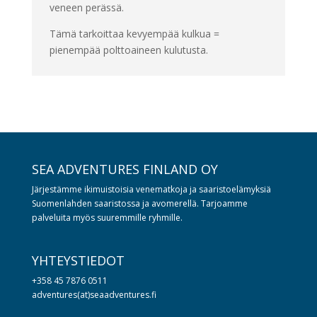
veneen perässä.
Tämä tarkoittaa kevyempää kulkua =
pienempää polttoaineen kulutusta.
SEA ADVENTURES FINLAND OY
Järjestämme ikimuistoisia venematkoja ja saaristoelämyksiä
Suomenlahden saaristossa ja avomerellä. Tarjoamme
palveluita myös suuremmille ryhmille.
YHTEYSTIEDOT
+358 45 7876 0511
adventures(at)seaadventures.fi