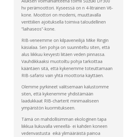
Aluksen voimanlähteenä toimii Suzuki DF300
hv perämoottori. Kyseessä on n 4-litrainen V6-
kone. Moottori on moderni, muuttavalla
venttiilien ajoituksella toimiva taloudellinen
”laihaseos”-kone.
RIB-veneemme on kilpaveneilijä Mike Ringin
käsialaa. Sen pohja on suunniteltu siten, että
alus liikkuu kevyesti liitäen veden pinnassa.
Vauhdikkaaksi muotoiltu pohja tarkoittaa
kääntäen sitä, että kykenemme toteuttamaan
RIB-safarisi vain yhtä moottoria käyttäen.
Olemme pyrkineet valitsemaan kalustomme
siten, että kykenemme yhdistämään
laadukkaat RIB-charterit minimaaliseen
ympäristön kuormitukseen.
Tämä on mahdollisimman ekologinen tapa
liikkua liukuvalla veneellä- ei kahden koneen
vedenvastusta eikä ylimääräistä painoa