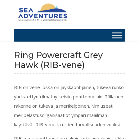
Ring Powercraft Grey
Hawk (RIB-vene)
RIB on vene jossa on jäykkäpohjainen, tukeva runko
yhdistettynä ilmatäytteisiin ponttooneihin. Tällainen
rakenne on tukeva ja merikelpoinen. Mm useat
meripelastusorganisaatiot ympäri maailman
käyttävät RIB-veneitä niiden turvallisuuden vuoksi.
RIB:imme ponttoonit on valmistettu hypalonista. Ne