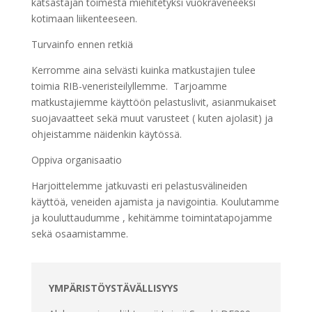
katsastajan toimesta miehitetyksi vuokraveneeksi
kotimaan liikenteeseen.
Turvainfo ennen retkiä
Kerromme aina selvästi kuinka matkustajien tulee
toimia RIB-veneristeilyllemme. Tarjoamme
matkustajiemme käyttöön pelastuslivit, asianmukaiset
suojavaatteet sekä muut varusteet ( kuten ajolasit) ja
ohjeistamme näidenkin käytössä.
Oppiva organisaatio
Harjoittelemme jatkuvasti eri pelastusvälineiden
käyttöä, veneiden ajamista ja navigointia. Koulutamme
ja kouluttaudumme , kehitämme toimintatapojamme
sekä osaamistamme.
YMPÄRISTÖYSTÄVÄLLISYYS