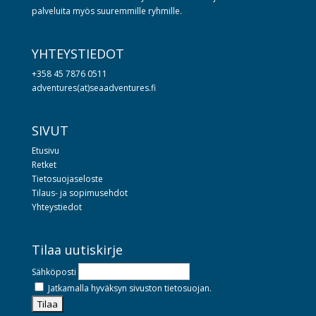
palveluita myös suuremmille ryhmille.
YHTEYSTIEDOT
+358 45 7876 0511
adventures(at)seaadventures.fi
SIVUT
Etusivu
Retket
Tietosuojaseloste
Tilaus- ja sopimusehdot
Yhteystiedot
Tilaa uutiskirje
Sähköposti
Jatkamalla hyväksyn sivuston tietosuojan.