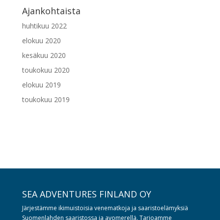
Ajankohtaista
huhtikuu 2022
elokuu 2020
kesäkuu 2020
toukokuu 2020
elokuu 2019
toukokuu 2019
SEA ADVENTURES FINLAND OY
Järjestämme ikimuistoisia venematkoja ja saaristoelämyksiä
Suomenlahden saaristossa ja avomerellä. Tarjoamme