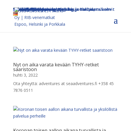
Etusivu
Retket
Espoosta
Espoon saariston sightseeing
Espoon saariston sightseeing ja Pentala
Espoon saariston sightseeing ja nokipannukahvit
RIB-safari Helsinki by Night
Helsingistä
Salakuljettajien saaristo
Helsinki East
Helsinki West
RIB-veneily ja yrityspurjehdus
Seasonal
Kylmän ajan aktiviteetit pikkujouluihin, talveen sekä alkukevääseen
Ajankohtaista
Lahjakortti
Info
Kestävä kehitys
Yhteystiedot
Yhteistyökumppanit
Nyt on aika varata kevään TYHY-retket
saaristoon
huhti 3, 2022
Ota yhteyttä: adventures at seaadventures.fi +358 45
7876 0511
Koronan toisen aallon aikana turvallista ja