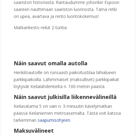
saariston historiasta. Rantaudumme johonkin Espoon
saareen nauttimaan saariston luonnosta. Tämä retki
on upea, avartava ja rento luontokokemus!
Matkankesto reilut 2-tuntia
Näin saavut omalla autolla
Henkilöautoille on runsaasti paikoitustilaa lähialueen
parkkipaikoilla. Lähimmäiset (maksulliset) parkkipaikat
löytyvät Keilalahdentieltä n. 100-metrin päästä.
Näin saavut julkisilla liikennevälineillä
Keilasatama 5 on vain n. 3-minuutin kävelymatkan
päässä Keilaniemen metroasemalta. Tästä voit katsoa
tarkemman
saapumisohjeen
.
Maksuvälineet