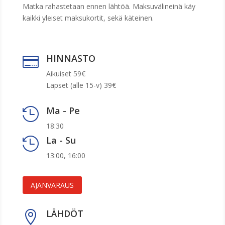
Matka rahastetaan ennen lähtöä. Maksuvälineinä käy
kaikki yleiset maksukortit, sekä käteinen.
HINNASTO

Aikuiset 59€
Lapset (alle 15-v) 39€
Ma - Pe

18:30
La - Su

13:00, 16:00
AJANVARAUS
LÄHDÖT
