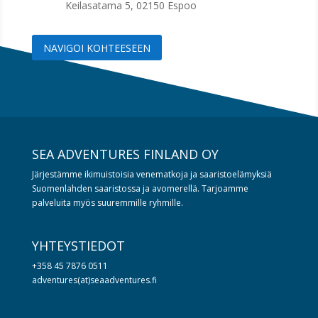
Keilasatama 5, 02150 Espoo
NAVIGOI KOHTEESEEN
SEA ADVENTURES FINLAND OY
Järjestämme ikimuistoisia venematkoja ja saaristoelämyksiä
Suomenlahden saaristossa ja avomerellä. Tarjoamme
palveluita myös suuremmille ryhmille.
YHTEYSTIEDOT
+358 45 7876 0511
adventures(at)seaadventures.fi