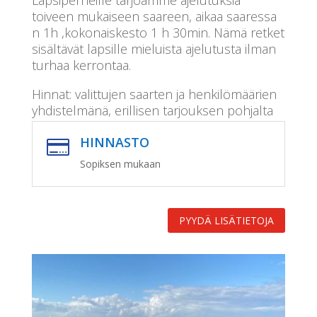
Lapsiperheille tarjoamme ajelutuksia
toiveen mukaiseen saareen, aikaa saaressa
n 1h ,kokonaiskesto 1 h 30min. Nämä retket
sisältävät lapsille mieluista ajelutusta ilman
turhaa kerrontaa.
Hinnat: valittujen saarten ja henkilömäärien
yhdistelmänä, erillisen tarjouksen pohjalta
HINNASTO

Sopiksen mukaan
PYYDÄ LISÄTIETOJA