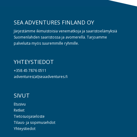
SEA ADVENTURES FINLAND OY
Järjestämme ikimuistoisia venematkoja ja saaristoelämyksiä
Suomenlahden saaristossa ja avomerellä. Tarjoamme
palveluita myös suuremmille ryhmille.
YHTEYSTIEDOT
+358 45 7876 0511
adventures(at)seaadventures.fi
SIVUT
Etusivu
Retket
Tietosuojaseloste
Tilaus- ja sopimusehdot
Yhteystiedot