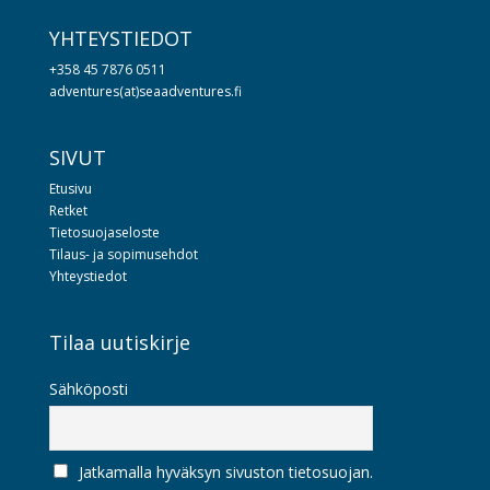
YHTEYSTIEDOT
+358 45 7876 0511
adventures(at)seaadventures.fi
SIVUT
Etusivu
Retket
Tietosuojaseloste
Tilaus- ja sopimusehdot
Yhteystiedot
Tilaa uutiskirje
Sähköposti
Jatkamalla hyväksyn sivuston tietosuojan.