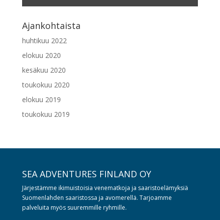
Ajankohtaista
huhtikuu 2022
elokuu 2020
kesäkuu 2020
toukokuu 2020
elokuu 2019
toukokuu 2019
SEA ADVENTURES FINLAND OY
Järjestämme ikimuistoisia venematkoja ja saaristoelämyksiä
Suomenlahden saaristossa ja avomerellä. Tarjoamme
palveluita myös suuremmille ryhmille.