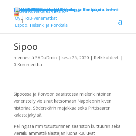
Etusivu
Retket
Espoosta
Espoon saariston sightseeing
Espoon saariston sightseeing ja Pentala
Espoon saariston sightseeing ja nokipannukahvit
RIB-safari Helsinki by Night
Helsingistä
Salakuljettajien saaristo
Helsinki East
Helsinki West
RIB-veneily ja yrityspurjehdus
Seasonal
Kylmän ajan aktiviteetit pikkujouluihin, talveen sekä alkukevääseen
Ajankohtaista
Lahjakortti
Info
Kestävä kehitys
Yhteystiedot
Yhteistyökumppanit
Sipoo
mennessä
SADaDmin
|
kesä 25, 2020
|
Retkikohteet
|
0 Kommenttia
Sipoossa ja Porvoon saaristossa mielenkiintoinen
veneristeily vie sinut katsomaan Napoleonin kiven
historiaa, Söderskärin majakkaa sekä Pirttisaaren
kalastajakylää.
Pellingissä mm tutustuminen saariston kulttuuriin sekä
vierailu ammattikalastajan luona kuuluvat