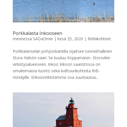
Porkkalasta Inkooseen
mennessä
SADaDmin
|
kesä 25, 2020
|
Retkikohteet
Porkkalanselän pohjoiskantilla sijaitsee tunnelmallinen
Stora Halsön saari. Se kuuluu Kopparnäsin- Störsvikin
virkistysalueeseen. Inkoo Inkoon saaristossa on
omaleimaisia luonto sekä kulttuurikohteita RIB-
risteilyille. Erikoisretkistämme osa suuntautuu...