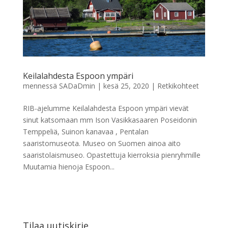
Keilalahdesta Espoon ympäri
mennessä
SADaDmin
|
kesä 25, 2020
|
Retkikohteet
RIB-ajelumme Keilalahdesta Espoon ympäri vievät
sinut katsomaan mm Ison Vasikkasaaren Poseidonin
Temppeliä, Suinon kanavaa , Pentalan
saaristomuseota. Museo on Suomen ainoa aito
saaristolaismuseo. Opastettuja kierroksia pienryhmille
Muutamia hienoja Espoon...
Tilaa uutiskirje