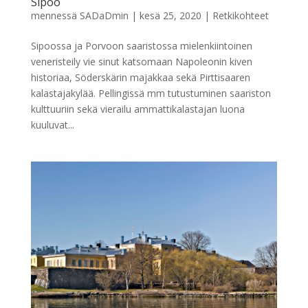
Sipoo
mennessä
SADaDmin
|
kesä 25, 2020
|
Retkikohteet
Sipoossa ja Porvoon saaristossa mielenkiintoinen
veneristeily vie sinut katsomaan Napoleonin kiven
historiaa, Söderskärin majakkaa sekä Pirttisaaren
kalastajakylää. Pellingissä mm tutustuminen saariston
kulttuuriin sekä vierailu ammattikalastajan luona
kuuluvat...