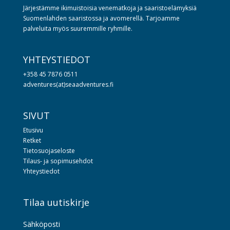
Järjestämme ikimuistoisia venematkoja ja saaristoelämyksiä
Suomenlahden saaristossa ja avomerellä. Tarjoamme
palveluita myös suuremmille ryhmille.
YHTEYSTIEDOT
+358 45 7876 0511
adventures(at)seaadventures.fi
SIVUT
Etusivu
Retket
Tietosuojaseloste
Tilaus- ja sopimusehdot
Yhteystiedot
Tilaa uutiskirje
Sähköposti